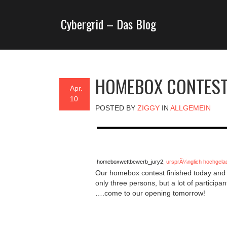
Cybergrid – Das Blog
HOMEBOX CONTES
Apr.
10
POSTED BY
ZIGGY
IN
ALLGEMEIN
homeboxwettbewerb_jury2
, ursprÃ¼nglich hochgel
Our homebox contest finished today and o
only three persons, but a lot of particip
….come to our opening tomorrow!