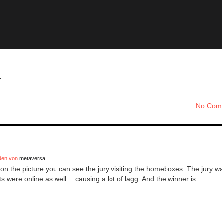
T
No Com
aden von
metaversa
n the picture you can see the jury visiting the homeboxes. The jury w
ants were online as well….causing a lot of lagg. And the winner is……