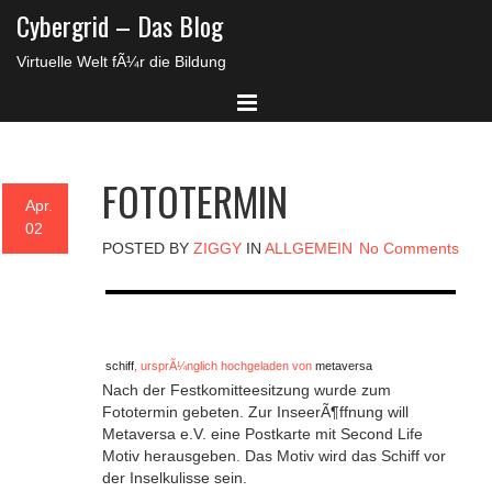
Cybergrid – Das Blog
Virtuelle Welt fÃ¼r die Bildung
FOTOTERMIN
Apr.
02
POSTED BY
ZIGGY
IN
ALLGEMEIN
No Comments
schiff
, ursprÃ¼nglich hochgeladen von
metaversa
Nach der Festkomitteesitzung wurde zum
Fototermin gebeten. Zur InseerÃ¶ffnung will
Metaversa e.V. eine Postkarte mit Second Life
Motiv herausgeben. Das Motiv wird das Schiff vor
der Inselkulisse sein.