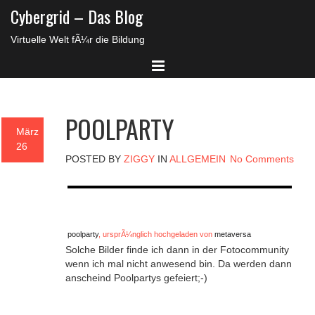
Cybergrid – Das Blog
Virtuelle Welt fÃ¼r die Bildung
POOLPARTY
März
26
POSTED BY
ZIGGY
IN
ALLGEMEIN
No Comments
poolparty
, ursprÃ¼nglich hochgeladen von
metaversa
Solche Bilder finde ich dann in der Fotocommunity
wenn ich mal nicht anwesend bin. Da werden dann
anscheind Poolpartys gefeiert;-)