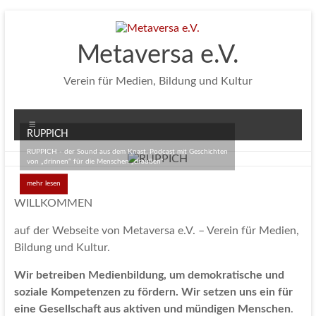
Zum
Inhalt
springen
Metaversa e.V.
Verein für Medien, Bildung und Kultur
Menü
RUPPICH
RUPPICH - der Sound aus dem Knast. Podcast mit Geschichten
von „drinnen“ für die Menschen „draußen“
mehr lesen
WILLKOMMEN
auf der Webseite von Metaversa e.V. – Verein für Medien,
Bildung und Kultur.
Wir betreiben Medienbildung, um demokratische und
soziale Kompetenzen zu fördern. Wir setzen uns ein für
eine Gesellschaft aus aktiven und mündigen Menschen
.