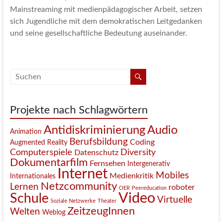
Mainstreaming mit medienpädagogischer Arbeit, setzen
sich Jugendliche mit dem demokratischen Leitgedanken
und seine gesellschaftliche Bedeutung auseinander.
Projekte nach Schlagwörtern
Antidiskriminierung
Audio
Animation
Berufsbildung
Coding
Augmented Reality
Computerspiele
Diversity
Datenschutz
Dokumentarfilm
Fernsehen
Intergenerativ
Internet
Mobiles
Medienkritik
Internationales
Netzcommunity
Lernen
roboter
OER
Peereducation
Video
Schule
Virtuelle
Soziale Netzwerke
Theater
ZeitzeugInnen
Welten
Weblog